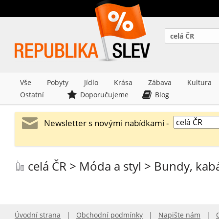
celá ČR
Vše
Pobyty
Jídlo
Krása
Zábava
Kultura
Ostatní
Doporučujeme
Blog
Newsletter s novými nabídkami -
celá ČR > Móda a styl > Bundy, kab
Úvodní strana
|
Obchodní podmínky
|
Napište nám
|