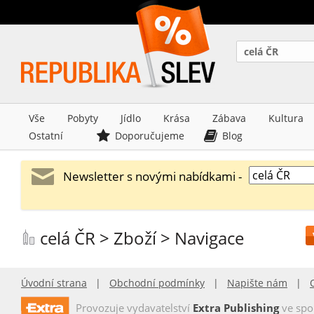
celá ČR
Vše
Pobyty
Jídlo
Krása
Zábava
Kultura
Ostatní
Doporučujeme
Blog
Newsletter s novými nabídkami -
celá ČR > Zboží > Navigace
Úvodní strana
|
Obchodní podmínky
|
Napište nám
|
Provozuje vydavatelství
Extra Publishing
ve spo