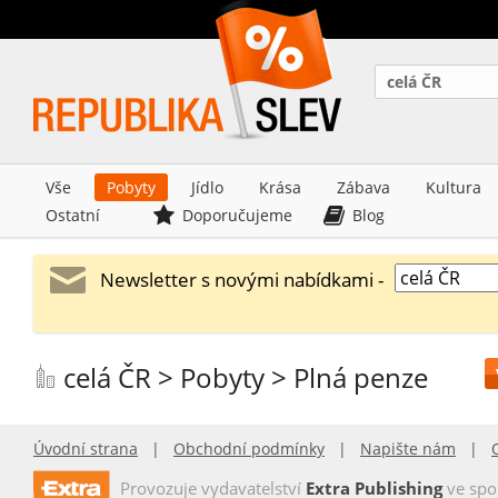
celá ČR
Vše
Pobyty
Jídlo
Krása
Zábava
Kultura
Ostatní
Doporučujeme
Blog
Newsletter s novými nabídkami -
celá ČR > Pobyty > Plná penze
Úvodní strana
|
Obchodní podmínky
|
Napište nám
|
Provozuje vydavatelství
Extra Publishing
ve spo