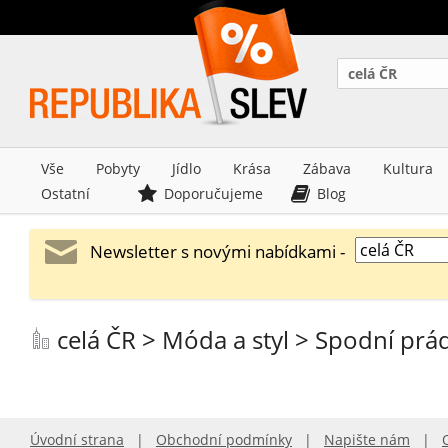
celá ČR
Vše
Pobyty
Jídlo
Krása
Zábava
Kultura
Ostatní
Doporučujeme
Blog
Newsletter s novými nabídkami -
celá ČR > Móda a styl > Spodní prá
Úvodní strana
|
Obchodní podmínky
|
Napište nám
|