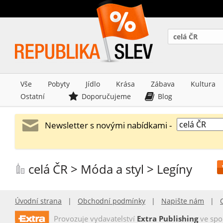
celá ČR
Vše
Pobyty
Jídlo
Krása
Zábava
Kultura
Ostatní
Doporučujeme
Blog
Newsletter s novými nabídkami -
celá ČR > Móda a styl > Legíny
Úvodní strana
|
Obchodní podmínky
|
Napište nám
|
Provozuje vydavatelství
Extra Publishing
ve spo