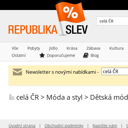
celá ČR
Vše
Pobyty
Jídlo
Krása
Zábava
Kultura
Ostatní
Doporučujeme
Blog
Newsletter s novými nabídkami -
celá ČR > Móda a styl > Dětská mó
Úvodní strana
|
Obchodní podmínky
|
Napište nám
|