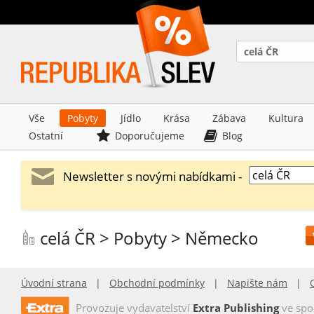
celá ČR
Vše
Pobyty
Jídlo
Krása
Zábava
Kultura
Ostatní
Doporučujeme
Blog
Newsletter s novými nabídkami -
celá ČR > Pobyty > Německo
Úvodní strana
|
Obchodní podmínky
|
Napište nám
|
Provozuje vydavatelství
Extra Publishing
ve spo