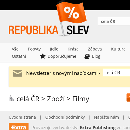
celá ČR
Vše
Pobyty
Jídlo
Krása
Zábava
Kultura
Ostatní
Doporučujeme
Blog
Newsletter s novými nabídkami -
celá ČR > Zboží > Filmy
Úvodní strana
|
Obchodní podmínky
|
Napište nám
|
Provozuje vydavatelství
Extra Publishing
ve spo