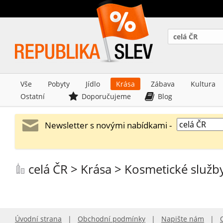
celá ČR
Vše
Pobyty
Jídlo
Krása
Zábava
Kultura
Ostatní
Doporučujeme
Blog
Newsletter s novými nabídkami -
celá ČR > Krása > Kosmetické služb
Úvodní strana
|
Obchodní podmínky
|
Napište nám
|