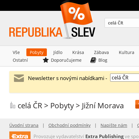
celá ČR
Vše
Pobyty
Jídlo
Krása
Zábava
Kultura
Ostatní
Doporučujeme
Blog
Newsletter s novými nabídkami -
celá ČR > Pobyty > Jižní Morava
Úvodní strana
|
Obchodní podmínky
|
Napište nám
|
Provozuje vydavatelství
Extra Publishing
ve spo