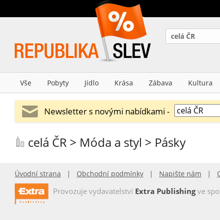
celá ČR
Vše
Pobyty
Jídlo
Krása
Zábava
Kultura
Newsletter s novými nabídkami -
celá ČR > Móda a styl > Pásky
Úvodní strana
|
Obchodní podmínky
|
Napište nám
|
Provozuje vydavatelství
Extra Publishing
ve spo