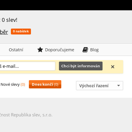
 0 slev!
běr
0
nabídek
Ostatní
Doporučujeme
Blog
Nové slevy
(0)
Dnes končí
(0)
Výchozí řazení
nost Republika slev, s.r.o.