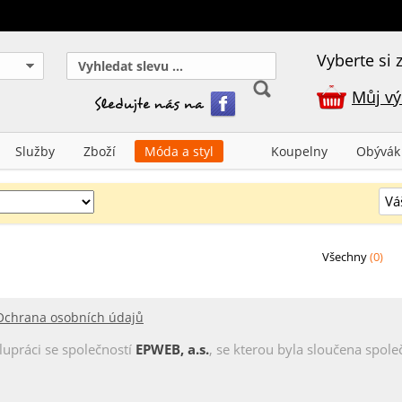
Vyberte si z
Můj vý
Služby
Zboží
Móda a styl
Koupelny
Obývák
Všechny
(0)
Ochrana osobních údajů
lupráci se společností
EPWEB, a.s.
, se kterou byla sloučena společ